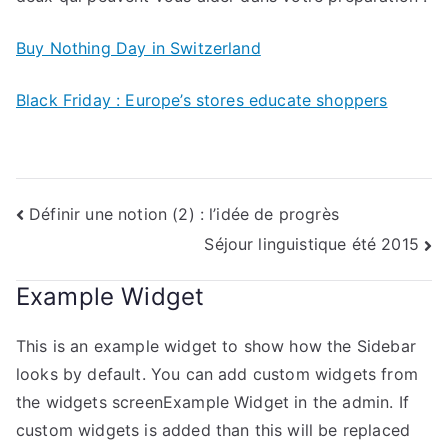
Buy Nothing Day in Switzerland
Black Friday : Europe’s stores educate shoppers
Navigation
Définir une notion (2) : l’idée de progrès
Séjour linguistique été 2015
de
l’article
Example Widget
This is an example widget to show how the Sidebar
looks by default. You can add custom widgets from
the widgets screenExample Widget in the admin. If
custom widgets is added than this will be replaced