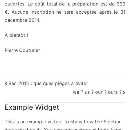
ouvertes. Le coût total de la préparation est de 399
€. Aucune inscription ne sera acceptée après le 31
décembre 2014.
À bientôt !
Pierre Couturier
Navigation
Bac 2015 : quelques pièges à éviter
we ? us ? our ? ours ?
de
l’article
Example Widget
This is an example widget to show how the Sidebar
looks by default. You can add custom widgets from