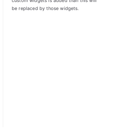
custom widgets is added than this will
be replaced by those widgets.