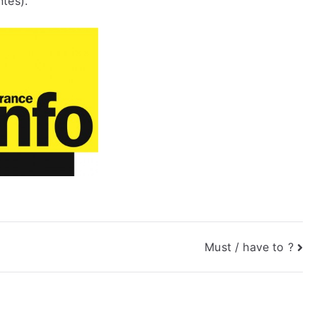
tes).
Must / have to ?