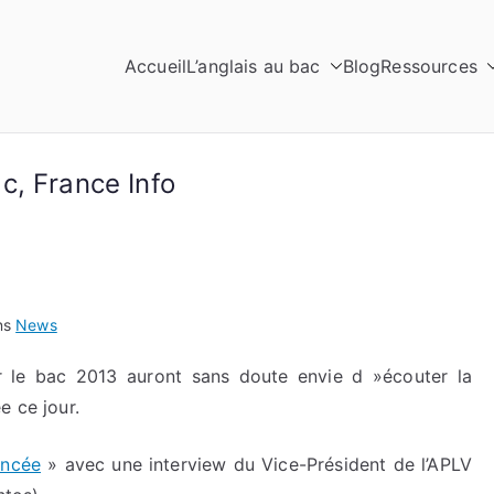
Accueil
L’anglais au bac
Blog
Ressources
c, France Info
ns
News
r le bac 2013 auront sans doute envie d »écouter la
e ce jour.
oncée
» avec une interview du Vice-Président de l’APLV